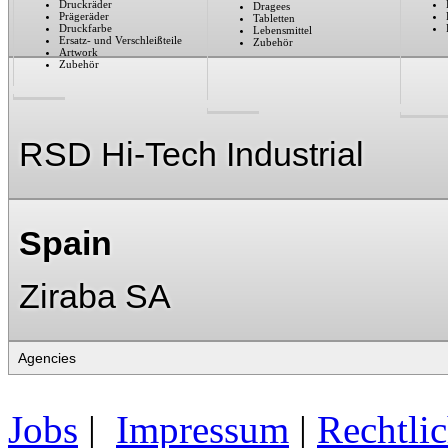
Druckräder
Dragees
Prägeräder
Tabletten
Druckfarbe
Lebensmittel
Ersatz- und Verschleißteile
Zubehör
Artwork
Zubehör
RSD Hi-Tech Industrial
Spain
Ziraba SA
Jobs
|
Impressum
|
Rechtli