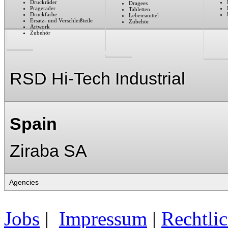
Druckräder
Dragees
Prägeräder
Tabletten
Druckfarbe
Lebensmittel
Ersatz- und Verschleißteile
Zubehör
Artwork
Zubehör
RSD Hi-Tech Industrial
Spain
Ziraba SA
Jobs
|
Impressum
|
Rechtli