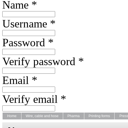
Name *
Username *
Password *
Verify password *
Email *
Verify email *
Home
Wire, cable and hose
Pharma
Printing forms
Pres